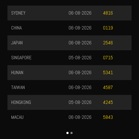
SYDNEY
06-08-2026
4816
CHINA
06-08-2026
0119
JAPAN
06-08-2026
2546
SINGAPORE
05-08-2026
0715
HUNAN
06-08-2026
5341
TAIWAN
06-08-2026
4587
HONGKONG
05-08-2026
4245
MACAU
06-08-2026
5843