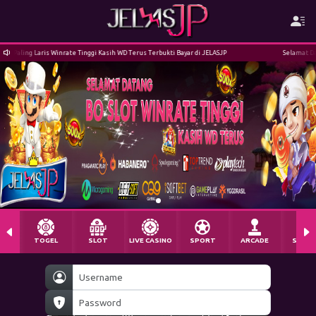
 Paling Laris Winrate Tinggi Kasih WD Terus Terbukti Bayar di JELASJP
Selamat Datang
TOGEL
SLOT
LIVE CASINO
SPORT
ARCADE
SABU