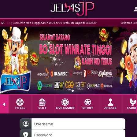
Paling Laris Winrate Tinggi Kasih WD Terus Terbukti Bayar di JELASJP
Selamat Datang d
TOGEL
SLOT
LIVE CASINO
SPORT
ARCADE
SABU