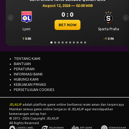
 2026 — 02:00 WIB
August 12, 2
0 : 0
0
Previous
Ne
ET NOW
BE
Sparta Praha
SK Sturm Graz
-1
0.96
-0.5
0.95
TENTANG KAMI
BANTUAN
PERATURAN
INFORMASI BANK
HUBUNGI KAMI
KEBIJAKAN PRIVASI
PERSETUJUAN COOKIES
JELASJP
adalah platform game online berlisensi resmi aman dan terpercaya.
Mainkan semua game online tergacor di JELASJP agar mendapatkan
kemenangan setiap hari.
© 2015 - 2026 Copyright JELASJP.
All Rights Reserved.