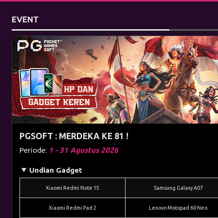
EVENT
PGSOFT : MERDEKA KE 81 !
Periode:
1 - 31 Agustus 2026
Undian Gadget
Xiaomi Redmi Note 15
Samsung Galaxy A07
Xiaomi Redmi Pad 2
Lenovo Motopad 60 Neo