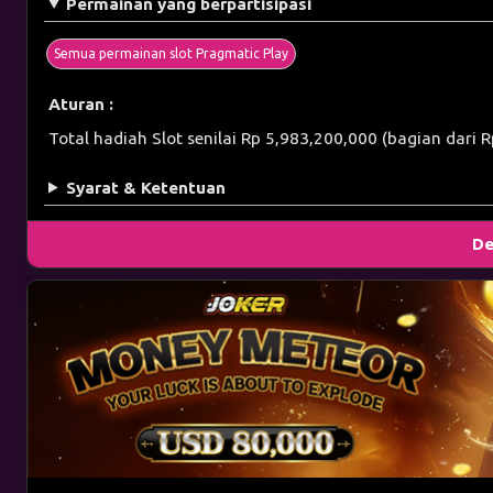
Permainan yang berpartisipasi
Semua permainan slot Pragmatic Play
Aturan :
Total hadiah Slot senilai Rp 5,983,200,000 (bagian dari 
Syarat & Ketentuan
De